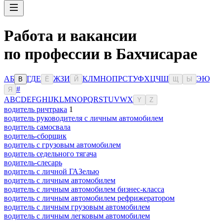
Работа и вакансии
по профессии в Бахчисарае
А
Б
Г
Д
Е
Ж
З
И
К
Л
М
Н
О
П
Р
С
Т
У
Ф
Х
Ц
Ч
Ш
Э
Ю
В
Ё
Й
Щ
Ы
#
Я
A
B
C
D
E
F
G
H
I
J
K
L
M
N
O
P
Q
R
S
T
U
V
W
X
Y
Z
водитель ричтрака
1
водитель руководителя с личным автомобилем
водитель самосвала
водитель-сборщик
водитель с грузовым автомобилем
водитель седельного тягача
водитель-слесарь
водитель с личной ГАЗелью
водитель с личным автомобилем
водитель с личным автомобилем бизнес-класса
водитель с личным автомобилем рефрижератором
водитель с личным грузовым автомобилем
водитель с личным легковым автомобилем