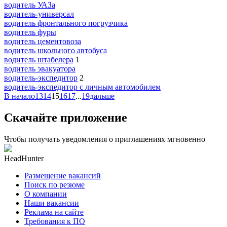
водитель УАЗа
водитель-универсал
водитель фронтального погрузчика
водитель фуры
водитель цементовоза
водитель школьного автобуса
водитель штабелера
1
водитель эвакуатора
водитель-экспедитор
2
водитель-экспедитор c личным автомобилем
В начало
13
14
15
16
17
...
19
дальше
Скачайте приложение
Чтобы получать уведомления о приглашениях мгновенно
HeadHunter
Размещение вакансий
Поиск по резюме
О компании
Наши вакансии
Реклама на сайте
Требования к ПО