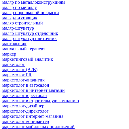
маляр по металлоконструкциям
маляр по металлу
маляр порошковой покраски
маляр-рихтовщик
маляр строительный
маляр-штукатур
маляр-штукатур отделочник
маляр-штукатур плиточник
мангальщик
мануальный терапевт
маркер
маркетинговый аналитик
маркетолог
маркетолог (B2B)
маркетолог PR
маркетолог-аналитик
маркетолог в автосалон
маркетолог в интернет-магазин
маркетолог в ресторан
маркетолог в строительную компанию
маркетолог-дизайнер
маркетолог-директолог
маркетолог интернет-магазина
маркетолог-копирайтер
маркетолог мобильных приложений