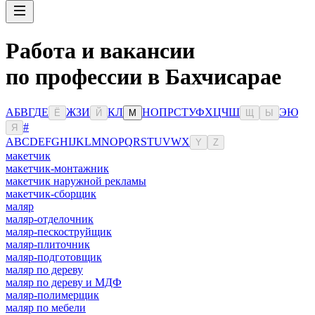
Работа и вакансии
по профессии в Бахчисарае
А
Б
В
Г
Д
Е
Ж
З
И
К
Л
Н
О
П
Р
С
Т
У
Ф
Х
Ц
Ч
Ш
Э
Ю
Ё
Й
М
Щ
Ы
#
Я
A
B
C
D
E
F
G
H
I
J
K
L
M
N
O
P
Q
R
S
T
U
V
W
X
Y
Z
макетчик
макетчик-монтажник
макетчик наружной рекламы
макетчик-сборщик
маляр
маляр-отделочник
маляр-пескоструйщик
маляр-плиточник
маляр-подготовщик
маляр по дереву
маляр по дереву и МДФ
маляр-полимерщик
маляр по мебели