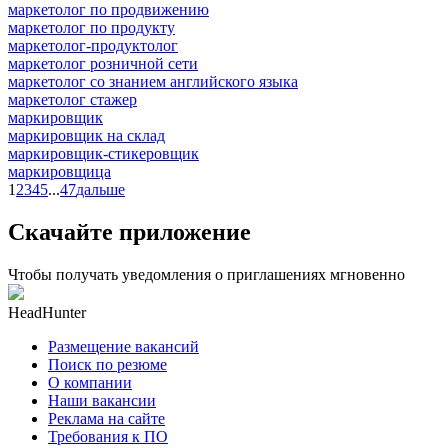
маркетолог по продвижению
маркетолог по продукту
маркетолог-продуктолог
маркетолог розничной сети
маркетолог со знанием английского языка
маркетолог стажер
маркировщик
маркировщик на склад
маркировщик-стикеровщик
маркировщица
1
2
3
4
5
...
47
дальше
Скачайте приложение
Чтобы получать уведомления о приглашениях мгновенно
HeadHunter
Размещение вакансий
Поиск по резюме
О компании
Наши вакансии
Реклама на сайте
Требования к ПО