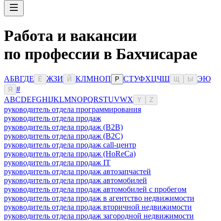
Работа и вакансии
по профессии в Бахчисарае
А
Б
В
Г
Д
Е
Ж
З
И
К
Л
М
Н
О
П
С
Т
У
Ф
Х
Ц
Ч
Ш
Э
Ю
Ё
Й
Р
Щ
Ы
#
Я
A
B
C
D
E
F
G
H
I
J
K
L
M
N
O
P
Q
R
S
T
U
V
W
X
Y
Z
руководитель отдела программирования
руководитель отдела продаж
руководитель отдела продаж (B2B)
руководитель отдела продаж (B2C)
руководитель отдела продаж call-центр
руководитель отдела продаж (HoReCa)
руководитель отдела продаж IT
руководитель отдела продаж автозапчастей
руководитель отдела продаж автомобилей
руководитель отдела продаж автомобилей с пробегом
руководитель отдела продаж в агентство недвижимости
руководитель отдела продаж вторичной недвижимости
руководитель отдела продаж загородной недвижимости