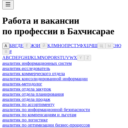
Работа и вакансии
по профессии в Бахчисарае
Б
В
Г
Д
Е
Ж
З
И
К
Л
М
Н
О
П
Р
С
Т
У
Ф
Х
Ц
Ч
Ш
Э
Ю
А
Ё
Й
Щ
Ы
#
Я
A
B
C
D
E
F
G
H
I
J
K
L
M
N
O
P
Q
R
S
T
U
V
W
X
Y
Z
аналитик информационных систем
аналитик-исследователь
аналитик коммерческого отдела
аналитик консолидированной информации
аналитик-методолог
аналитик отдела закупок
аналитик отдела планирования
аналитик отдела продаж
аналитик по ассортименту
аналитик по информационной безопасности
аналитик по компенсациям и льготам
аналитик по логистике
аналитик по оптимизации бизнес-процессов