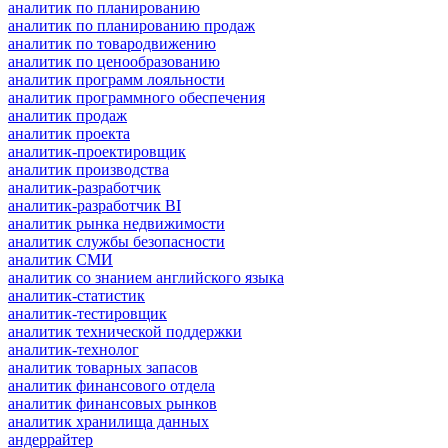
аналитик по планированию
аналитик по планированию продаж
аналитик по товародвижению
аналитик по ценообразованию
аналитик программ лояльности
аналитик программного обеспечения
аналитик продаж
аналитик проекта
аналитик-проектировщик
аналитик производства
аналитик-разработчик
аналитик-разработчик BI
аналитик рынка недвижимости
аналитик службы безопасности
аналитик СМИ
аналитик со знанием английского языка
аналитик-статистик
аналитик-тестировщик
аналитик технической поддержки
аналитик-технолог
аналитик товарных запасов
аналитик финансового отдела
аналитик финансовых рынков
аналитик хранилища данных
андеррайтер