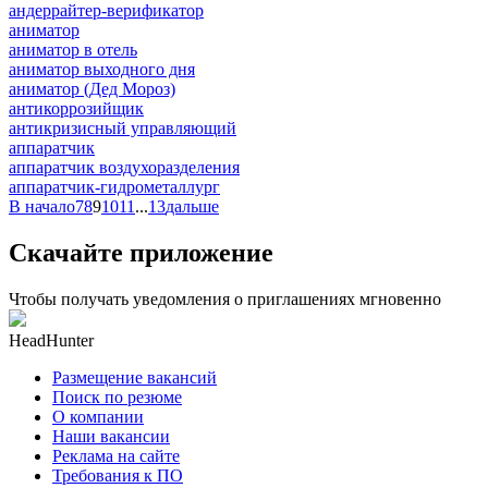
андеррайтер-верификатор
аниматор
аниматор в отель
аниматор выходного дня
аниматор (Дед Мороз)
антикоррозийщик
антикризисный управляющий
аппаратчик
аппаратчик воздухоразделения
аппаратчик-гидрометаллург
В начало
7
8
9
10
11
...
13
дальше
Скачайте приложение
Чтобы получать уведомления о приглашениях мгновенно
HeadHunter
Размещение вакансий
Поиск по резюме
О компании
Наши вакансии
Реклама на сайте
Требования к ПО