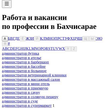
Работа и вакансии
по профессии в Бахчисарае
Б
В
Г
Д
Е
Ж
З
И
К
Л
М
Н
О
П
Р
С
Т
У
Ф
Х
Ц
Ч
Ш
Э
Ю
А
Ё
Й
Щ
Ы
#
Я
A
B
C
D
E
F
G
H
I
J
K
L
M
N
O
P
Q
R
S
T
U
V
W
X
Y
Z
администратор бутика
администратор в ателье
администратор в барбершоп
администратор в бассейне
администратор в больнице
администратор ветеринарной клиники
администратор в массажный салон
администратор в мини отель
администратор в приемную
администратор в сауну
администратор в соляную пещеру
администратор в суде
администратор в супермаркет
1