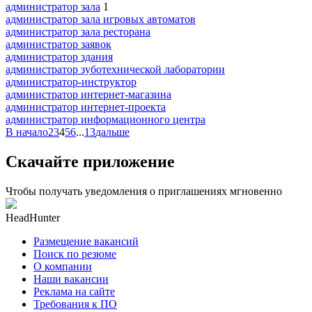
администратор зала
1
администратор зала игровых автоматов
администратор зала ресторана
администратор заявок
администратор здания
администратор зуботехнической лаборатории
администратор-инструктор
администратор интернет-магазина
администратор интернет-проекта
администратор информационного центра
В начало
2
3
4
5
6
...
13
дальше
Скачайте приложение
Чтобы получать уведомления о приглашениях мгновенно
HeadHunter
Размещение вакансий
Поиск по резюме
О компании
Наши вакансии
Реклама на сайте
Требования к ПО