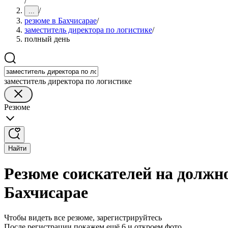
/
/
...
резюме в Бахчисарае
/
заместитель директора по логистике
/
полный день
заместитель директора по логистике
Резюме
Найти
Резюме соискателей на должно
Бахчисарае
Чтобы видеть все резюме, зарегистрируйтесь
После регистрации покажем ещё 6 и откроем фото