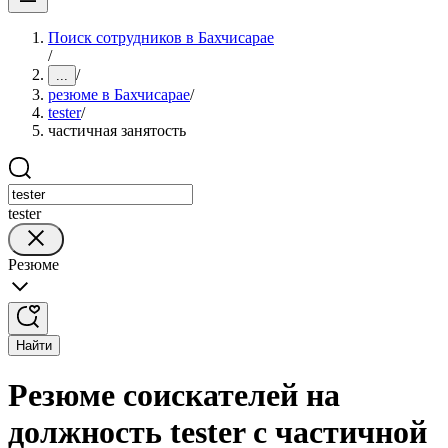
Поиск сотрудников в Бахчисарае
/
/
...
резюме в Бахчисарае
/
tester
/
частичная занятость
tester
Резюме
Найти
Резюме соискателей на
должность tester с частичной