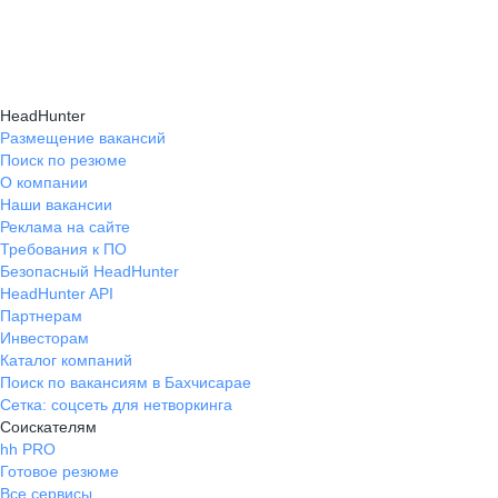
навыки, повышая шансы на успешное
текущем месте работы и о том, кому он будет
Репетиция собеседования на карьерном
трудоустройство.
полезен, с какими запросами работает.
маркетплейсе hh.ru проходит онлайн
Вы точно найдёте того, кто вам нужен!
в формате тренировки с карьерным экспертом,
HeadHunter
который моделирует интервью и дает
Размещение вакансий
Поиск по резюме
обратную связь по вашим ответам.
О компании
Наши вакансии
Реклама на сайте
Требования к ПО
Безопасный HeadHunter
HeadHunter API
Партнерам
Инвесторам
Каталог компаний
Поиск по вакансиям в Бахчисарае
Сетка: соцсеть для нетворкинга
Соискателям
hh PRO
Готовое резюме
Все сервисы