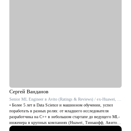
• Разбираюсь в Kanban-методе, Scrum-like подходах и такими
фреймворках как p3express и PMI стандарты (PMBoK, APG).
• Пишу статьи, выступаю на митапах и организую их.
С чем помогу:
• Создать WOW резюме и сопроводительное письмо.
• Составить план, как попасть в компанию мечты.
• Подготовиться к интервью.
• Разработать индивидуальный план развития с любого
уровня до руководителя подразделения.
• Подготовиться к ревью или сложному разговору с
сотрудником/руководителем.
• Организация поиска работы: расскажу, как его организовать
грамотно и эффектно, дам лайфхаки по резюме и
самопрезентации.
Сергей
Ванданов
Кому могу помочь:
Senior ML Engineer в Avito (Ratings & Reviews) / ex-Huawei, T-Банк
• Новичкам, кто только начинает свой путь в IT и хочет
• Более 5 лет в Data Science и машинном обучении, успел
определиться с дальнейшими шагами.
поработать в разных ролях: от младшего исследователя
• Специалистам в сфере проектного менеджмента,
разработчика на C++ в небольшом стартапе до ведущего ML-
технического и клиентского сервиса.
инженера в крупных компаниях (Huawei, Тинькофф, Авито).
• Тем, кто только стал руководителем: как работать с
• Работал с компьютерным зрением, рекомендательными