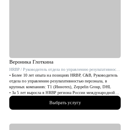
Вероника
Глоткина
HRBP / Руководитель отдела по управлению результативностью персонала / ex-T1 Иннотех, DHL, Zeppelin Group
• Более 10 лет опыта на позициях HRBP, C&B, Руководитель
отдела по управлению результативностью персонала, в
крупных компаниях: Т1 (Иннотех), Zeppelin Group, DHL
• За 5 лет выросла в HRBP региона России международной
компании
Выбрать услугу
• Я знаю, какие навыки и знания необходимы для успешного
карьерного роста в продажах, ИТ и логистике
• Масштабировала команды с ростом более 520% численности
• Лидировала процесс Performance и Talent Management,
включая Performance Review на уровне страны