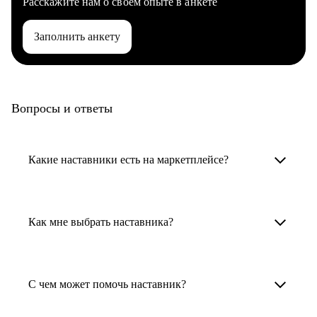
Расскажите нам о своем опыте в анкете
Заполнить анкету
Вопросы и ответы
Какие наставники есть на маркетплейсе?
Карьерные наставники — это HR-
специалисты, карьерные консультанты,
Как мне выбрать наставника?
психологи, резюмерайтеры и менторы.
Умный поиск поможет в три клика выбрать
Менторы работают в ИТ, дизайне, других
наставника для достижения вашей цели.
С чем может помочь наставник?
узкоспециализированных сферах. Они
помогут прокачать навыки, построить