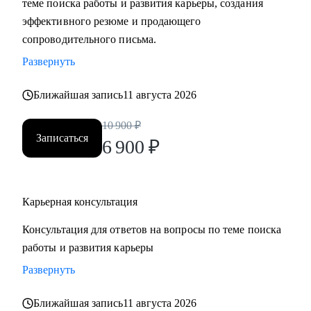
теме поиска работы и развития карьеры, создания
• Составить «продающее» резюме (самостоятельно
эффективного резюме и продающего
пропишу все блоки)
сопроводительного письма.
• Подготовиться к прохождению собеседований любого
Развернуть
формата
• Выбрать между несколькими предложениями о работе и
Ближайшая запись
11 августа 2026
др.
10 900
₽
Записаться
Кому могу помочь:
6 900
₽
Руководителям и специалистам из сфер производства, с/х,
строительства, торговли, услуг, медицины, онлайн-
сервисов и из госструктур по функциям:
Карьерная консультация
• Топ-менеджмент и управление проектами
Консультация для ответов на вопросы по теме поиска
• Административный блок (финансы, юриспруденция, HR,
работы и развития карьеры
ОТиТБ, СБ, ПТО, АХО, GR, секретариат, сметно-
договорная работа)
Развернуть
• Коммерческий блок и логистика, ВЭД
Ближайшая запись
11 августа 2026
• Производственно-технический блок, строительство