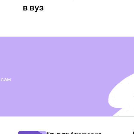
в вуз
 сам