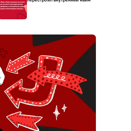
перестроил внутренний найм