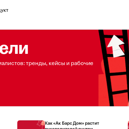
укт
ели
иалистов: тренды, кейсы и рабочие
Как «Ак Барс Дом» растит